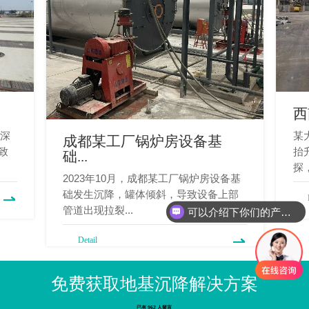
西
层深
某
成都某工厂锅炉房设备基
致
抬
础...
探，
2023年10月，成都某工厂锅炉房设备基
可以介绍下你们的产品么
础发生沉降，罐体倾斜，导致设备上部
管道出现拉裂...
你们是怎么收费的呢
Detail
免费获取地基沉降解决方案
已有 962 人留言