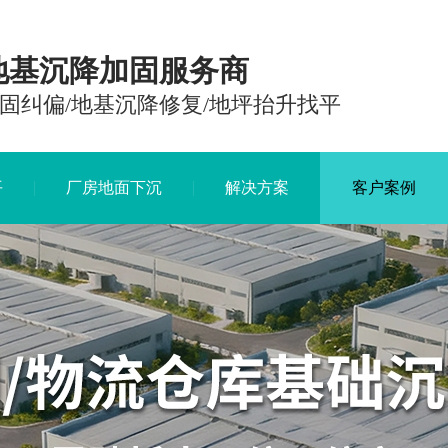
地基沉降加固服务商
固纠偏/地基沉降修复/地坪抬升找平
平
厂房地面下沉
解决方案
客户案例