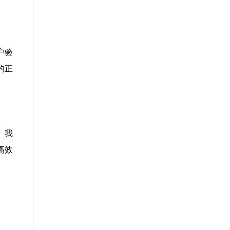
户验
的正
。我
高效