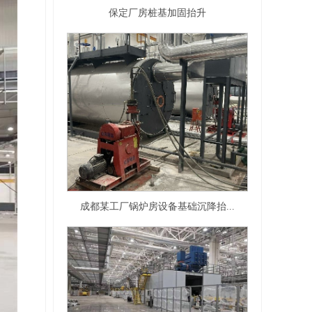
保定厂房桩基加固抬升
成都某工厂锅炉房设备基础沉降抬...