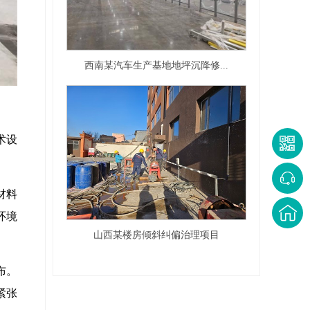
西南某汽车生产基地地坪沉降修...
术设
材料
环境
山西某楼房倾斜纠偏治理项目
布。
紧张