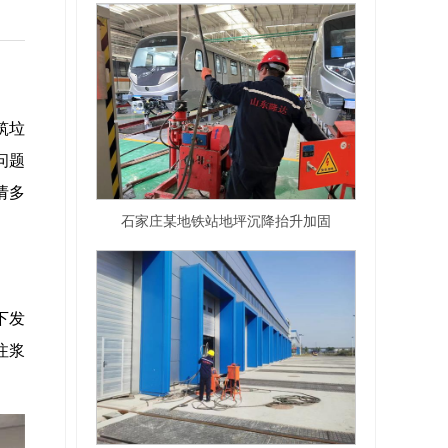
筑垃
问题
请多
石家庄某地铁站地坪沉降抬升加固
下发
注浆