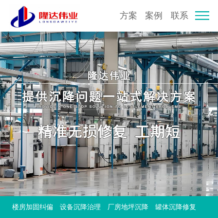
方案
案例
联系
楼房加固纠偏
设备沉降治理
厂房地坪沉降
罐体沉降修复