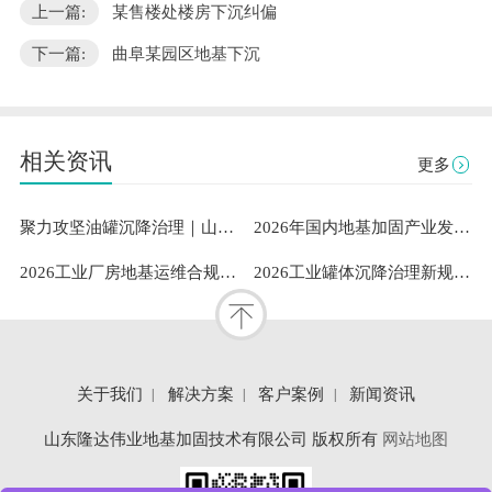
上一篇:
某售楼处楼房下沉纠偏
下一篇:
曲阜某园区地基下沉
相关资讯
更多
聚力攻坚油罐沉降治理｜山东隆达伟业助力中石油通辽油库筑牢安全根基
2026年国内地基加固产业发展洞察：既有建筑安全与工业需求下山东隆达伟业地基加固技术有限公司成熟案例与服务能力解析
2026工业厂房地基运维合规指南：专业地坪修复服务商的稳定性测评与选型参考
2026工业罐体沉降治理新规范：标准化扶正流程与专业服务体系深度解析
关于我们
解决方案
客户案例
新闻资讯
山东隆达伟业地基加固技术有限公司 版权所有
网站地图