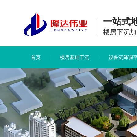
一站式
楼房下沉加
首页
楼房基础下沉
设备沉降调