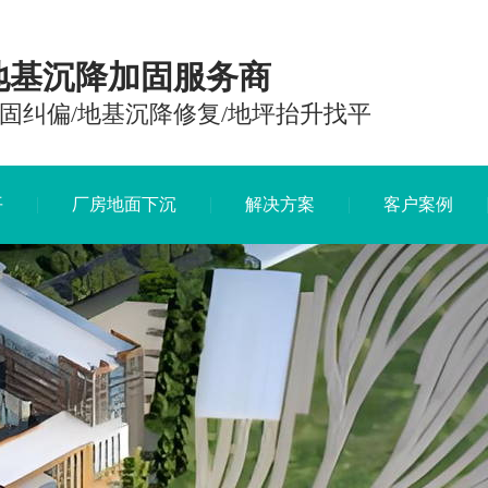
地基沉降加固服务商
固纠偏/地基沉降修复/地坪抬升找平
平
厂房地面下沉
解决方案
客户案例