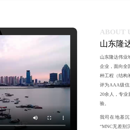
ABOUT 
山东隆
山东隆达伟业
企业，面向全
种工程（结构
评为AAA级
20余人，专业
验。
我司在地基沉
“
MNC无差别