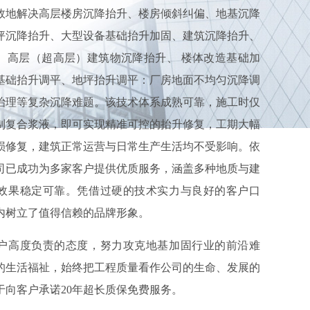
效地解决高层楼房沉降抬升、楼房倾斜纠偏、地基沉降
坪沉降抬升、大型设备基础抬升加固、建筑沉降抬升、
、高层（超高层）建筑物沉降抬升、 楼体改造基础加
基础抬升调平、地坪抬升调平：厂房地面不均匀沉降调
治理等复杂沉降难题。该技术体系成熟可靠，施工时仅
制复合浆液，即可实现精准可控的抬升修复，工期大幅
损修复，建筑正常运营与日常生产生活均不受影响。
依
司已成功为多家客户提供优质服务，涵盖多种地质与建
效果稳定可靠。凭借过硬的技术实力与良好的客户口
内树立了值得信赖的品牌形象。
户高度负责的态度，努力攻克地基加固行业的前沿难
的生活福祉，始终把工程
质量看作公司的生命、发展的
于向客户承诺20年超长质保免费服务。