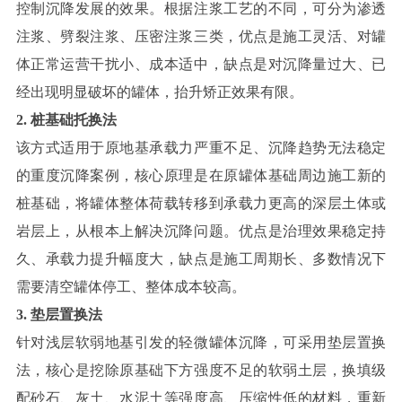
控制沉降发展的效果。根据注浆工艺的不同，可分为渗透
注浆、劈裂注浆、压密注浆三类，优点是施工灵活、对罐
体正常运营干扰小、成本适中，缺点是对沉降量过大、已
经出现明显破坏的罐体，抬升矫正效果有限。
2. 桩基础托换法
该方式适用于原地基承载力严重不足、沉降趋势无法稳定
的重度沉降案例，核心原理是在原罐体基础周边施工新的
桩基础，将罐体整体荷载转移到承载力更高的深层土体或
岩层上，从根本上解决沉降问题。优点是治理效果稳定持
久、承载力提升幅度大，缺点是施工周期长、多数情况下
需要清空罐体停工、整体成本较高。
3. 垫层置换法
针对浅层软弱地基引发的轻微罐体沉降，可采用垫层置换
法，核心是挖除原基础下方强度不足的软弱土层，换填级
配砂石、灰土、水泥土等强度高、压缩性低的材料，重新