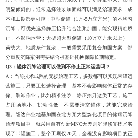
明显倾斜的，通常选择注浆加固就可以满足治理要求，成
本和工期都更可控；中型储罐（1万-5万立方米）的不均匀
沉降，可优先选择静压抬升结合注浆加固，能实现精准矫
正，不影响运营；大型超大型储罐（10万立方米以上），
荷载大、地质条件复杂，一般需要采用复合加固方案，部
分重度沉降案例需要结合桩基础托换保障长期稳定。
Q3：罐体沉降治理可以做到不停止正常运营吗？
A：当前技术成熟的无损治理工艺，多数都可以实现带罐运
营施工，只要工艺选择合理，基本不会影响罐体正常的存
储、装卸作业，比如精准注浆、静压抬升这类工艺，施工
占用场地小、扰动性低，不需要清空罐体，就能完成治
理。隆达伟业地基加固在北方某大型炼化项目的储罐沉降
治理项目中，就采用自有创新MNC无差别沉降修复技术实
现了带罐施工，整个工期仅20天，全程没有影响项目的正