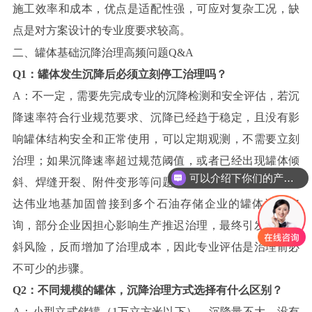
施工效率和成本，优点是适配性强，可应对复杂工况，缺
点是对方案设计的专业度要求较高。
二、罐体基础沉降治理高频问题Q&A
Q1：罐体发生沉降后必须立刻停工治理吗？
A：不一定，需要先完成专业的沉降检测和安全评估，若沉
降速率符合行业规范要求、沉降已经趋于稳定，且没有影
响罐体结构安全和正常使用，可以定期观测，不需要立刻
治理；如果沉降速率超过规范阈值，或者已经出现罐体倾
可以介绍下你们的产品么
斜、焊缝开裂、附件变形等问题，必须及时安排治理。隆
达伟业地基加固曾接到多个石油存储企业的罐体沉降咨
询，部分企业因担心影响生产推迟治理，最终引发罐体倾
斜风险，反而增加了治理成本，因此专业评估是治理前必
不可少的步骤。
Q2：不同规模的罐体，沉降治理方式选择有什么区别？
A：小型立式储罐（1万立方米以下），沉降量不大、没有